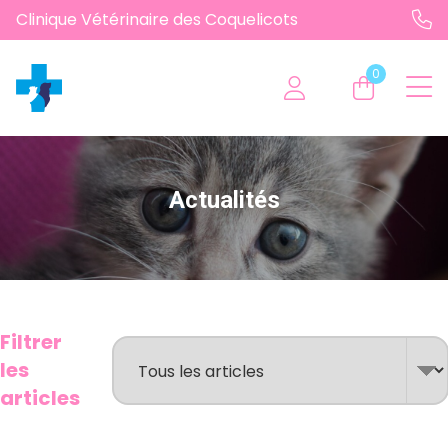
Clinique Vétérinaire des Coquelicots
0
Actualités
Filtrer
les
articles