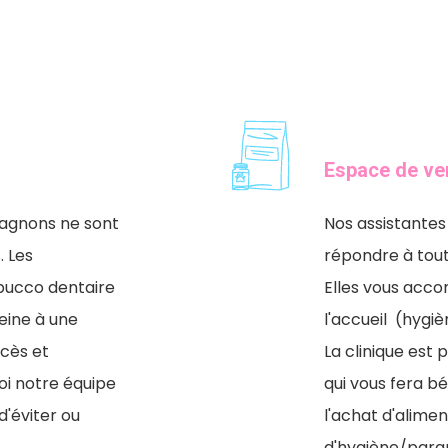
Espace de ve
pagnons ne sont
Nos assistantes 
. Les
répondre à tout
bucco dentaire
Elles vous acc
eine à une
l'accueil (hygiè
bcès et
La clinique est
i notre équipe
qui vous fera b
d'éviter ou
l'achat d'alimen
.
d'hygiène/para