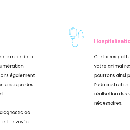
Hospitalisati
re au sein de la
Certaines patho
 numération
votre animal res
lisons également
pourrons ainsi p
s ainsi que des
l’administration
 d
réalisation de
nécessaires.
 diagnostic de
ront envoyés