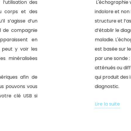
l’utilisation des
L'échographie v
u corps et des
indolore et non 
il s’agisse d’un
structure et l’a
al de compagnie
d’établir le diag
apparaissent en
maladie. L'éch
 peut y voir les
est basée sur l
res minéralisées
par une sonde : 
atténués ou dif
ériques afin de
qui produit des 
us pouvons vous
diagnostic.
votre clé USB si
Lire la suite