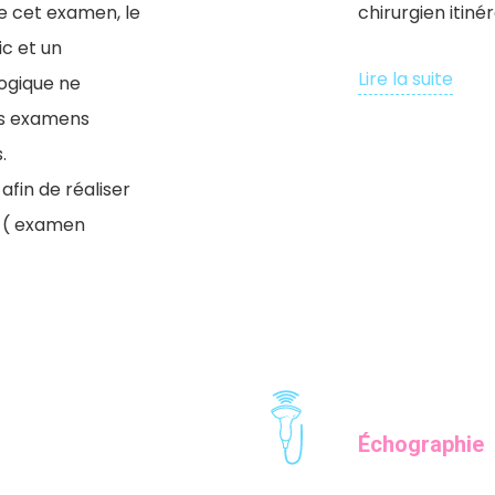
 de cet examen, le
chirurgien itiné
ic et un
Lire la suite
logique ne
es examens
.
fin de réaliser
l ( examen
Échographie