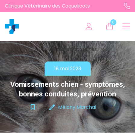
Clinique Vétérinaire des Coquelicots
0
chevron_left
Toutes les actualités
18 mai 2023
Vomissements chien - symptômes,
bonnes conduites, prévention
bookmark_border
edit
Mélany Marchal