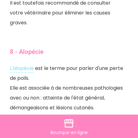
Il est toutefois recommandé de consulter
votre vétérinaire pour éliminer les causes
graves.
8 - Alopécie
L'alopécie
est le terme pour parler d'une perte
de poils.
Elle est associée à de nombreuses pathologies
avec ou non : atteinte de l'état général,
démangeaisons et lésions cutanés.
Elle peut également être
d'origine
storefront
hormonale
: sexuelle, hypothyroïdie ou
Boutique
en ligne
syndrome de Cushing.