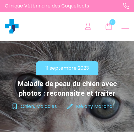
Clinique Vétérinaire des Coquelicots
0
chevron_left
Toutes les actualités
11 septembre 2023
Maladie de peau du chien avec
photos : reconnaître et traiter
bookmark_border
edit
Chien, Maladies
Mélany Marchal