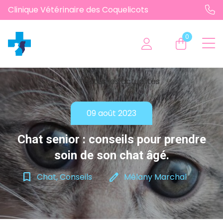
Clinique Vétérinaire des Coquelicots
0
chevron_left
Toutes les actualités
09 août 2023
Chat senior : conseils pour prendre
soin de son chat âgé.
bookmark_border
edit
Chat, Conseils
Mélany Marchal