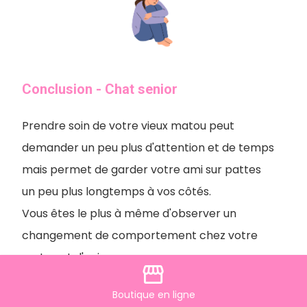
Conclusion - Chat senior
Prendre soin de votre vieux matou peut
demander un peu plus d'attention et de temps
mais permet de garder votre ami sur pattes
un peu plus longtemps à vos côtés.
Vous êtes le plus à même d'observer un
changement de comportement chez votre
matou et d'agir.
storefront
En suivant ces quelques recommandations,
Boutique
en ligne
vous offrez à votre chat une belle vie à tout