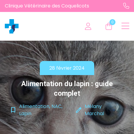
Clinique Vétérinaire des Coquelicots
0
chevron_left
Toutes les actualités
28 février 2024
Alimentation du lapin : guide
complet
Alimentation, NAC,
Mélany
bookmark_border
edit
Lapin
Marchal