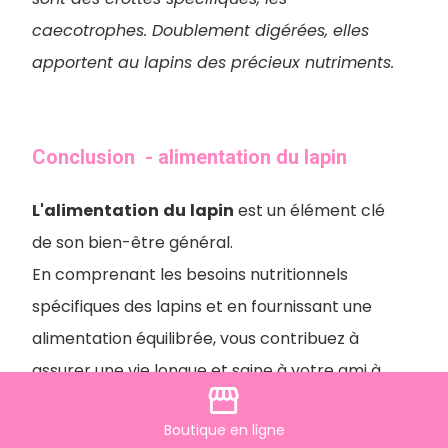
caecotrophes. Doublement digérées, elles
apportent au lapins des précieux nutriments.
Conclusion - alimentation du lapin
L'alimentation
du
lapin
est un élément clé
de son bien-être général.
En comprenant les besoins nutritionnels
spécifiques des lapins et en fournissant une
alimentation équilibrée, vous contribuez à
assurer une vie longue et saine à votre ami à
storefront
grandes oreilles.
Boutique
en ligne
Consultez toujours un vétérinaire
pour des