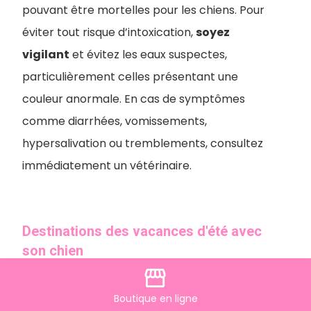
pouvant être mortelles pour les chiens. Pour
éviter tout risque d’intoxication,
soyez
vigilant
et évitez les eaux suspectes,
particulièrement celles présentant une
couleur anormale. En cas de symptômes
comme diarrhées, vomissements,
hypersalivation ou tremblements, consultez
immédiatement un vétérinaire.
Destinations des vacances d'été avec
son chien
storefront
Ou partir en vacances cet été avec un
Boutique
en ligne
chien ?