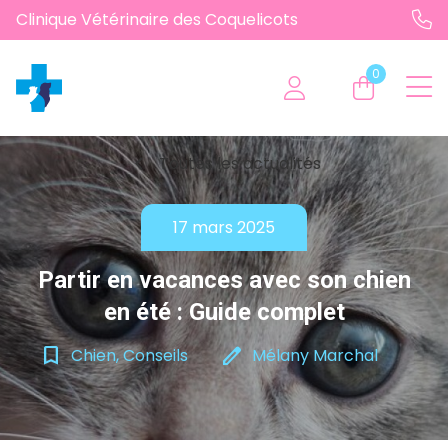
Clinique Vétérinaire des Coquelicots
0
chevron_left
Toutes les actualités
17 mars 2025
Partir en vacances avec son chien
en été : Guide complet
bookmark_border
edit
Chien, Conseils
Mélany Marchal