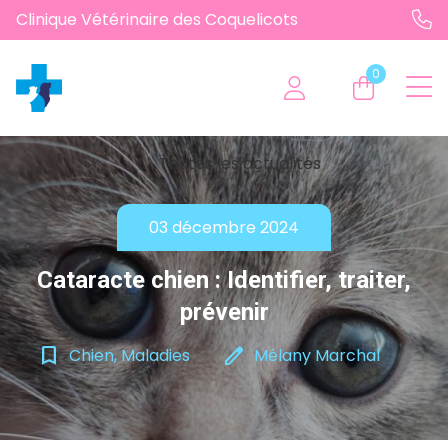
Clinique Vétérinaire des Coquelicots
0
chevron_left
Toutes les actualités
03 décembre 2024
Cataracte chien : Identifier, traiter,
prévenir
bookmark_border
edit
Chien, Maladies
Mélany Marchal