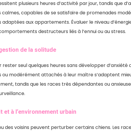
ssitent plusieurs heures d’activité par jour, tandis que d’
es calmes, capables de se satisfaire de promenades modér
s adaptées aux appartements. Évaluer le niveau d’énergie
comportements destructeurs liés à l’ennui ou au stress.
estion de la solitude
r rester seul quelques heures sans développer d’anxiété 
s ou modérément attachés à leur maître s’adaptent mieu
ment, tandis que les races très dépendantes ou anxieuse
rveillance.
it et à l’environnement urbain
le ou des voisins peuvent perturber certains chiens. Les ra