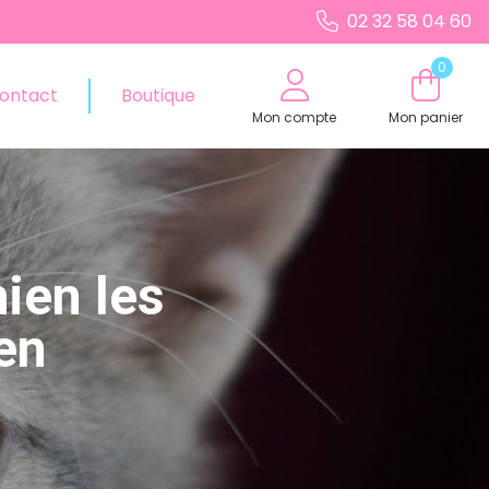
02 32 58 04 60
0
ontact
Boutique
Mon compte
Mon panier
hien les
en