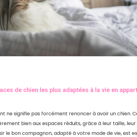
races de chien les plus adaptées à la vie en appa
t ne signifie pas forcément renoncer à avoir un chien. C
èrement bien aux espaces réduits, grâce à leur taille, leur
sir le bon compagnon, adapté à votre mode de vie, est es