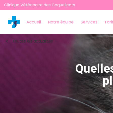
Clinique Vétérinaire des Coquelicots
Accueil
Notre équipe
Services
Tari
chevron_left
Toutes les actualités
Quelles
p