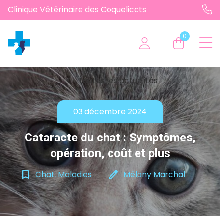
Clinique Vétérinaire des Coquelicots
0
chevron_left
Toutes les actualités
03 décembre 2024
Cataracte du chat : Symptômes,
opération, coût et plus
bookmark_border
edit
Chat, Maladies
Mélany Marchal