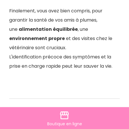
Finalement, vous avez bien compris, pour
garantir la santé de vos amis à plumes,
une
alimentation
équilibrée
, une
environnement
propre
et des visites chez le
vétérinaire sont cruciaux.
L'identification précoce des symptômes et la
prise en charge rapide peut leur sauver la vie.
edit
storefront
Par Mélany Marchal
Boutique
en ligne