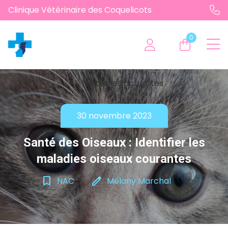
Clinique Vétérinaire des Coquelicots
0
chevron_left
Toutes les actualités
30 novembre 2023
Santé des Oiseaux : Identifier les
maladies oiseaux courantes
bookmark_border
edit
NAC
Mélany Marchal