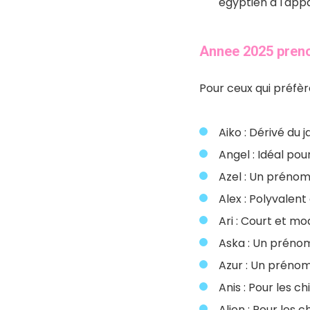
égyptien à l'app
Annee 2025 pren
Pour ceux qui préfèr
Aiko : Dérivé du j
Angel : Idéal pou
Azel : Un prénom
Alex : Polyvalent 
Ari : Court et mo
Aska : Un prénom 
Azur : Un prénom
Anis : Pour les ch
Alien : Pour les 