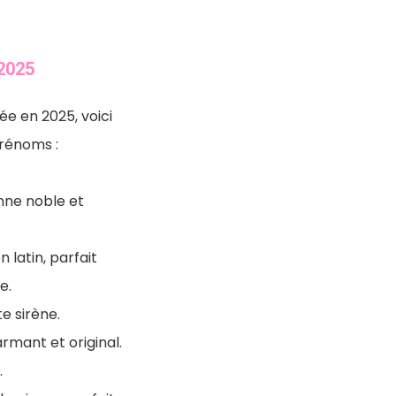
2025
ée en 2025, voici
rénoms :
nne noble et
n latin, parfait
e.
te sirène.
mant et original.
.