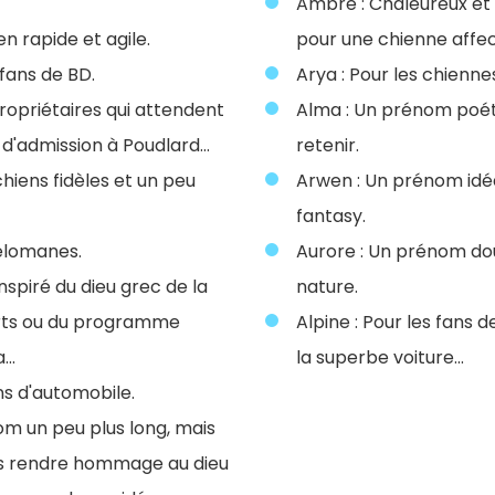
Ambre : Chaleureux et 
en rapide et agile.
pour une chienne affe
 fans de BD.
Arya : Pour les chienn
propriétaires qui attendent
Alma : Un prénom poéti
 d'admission à Poudlard...
retenir.
 chiens fidèles et un peu
Arwen : Un prénom idéa
fantasy.
mélomanes.
Aurore : Un prénom dou
nspiré du dieu grec de la
nature.
arts ou du programme
Alpine : Pour les fans
...
la superbe voiture...
ans d'automobile.
om un peu plus long, mais
 rendre hommage au dieu