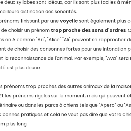
 deux syllabes sont idéaux, car ils sont plus faciles à mé
illeure distinction des sonorités.
prénoms finissant par une
voyelle
sont également plus c
z de choisir un prénom
trop
proche
des
sons
d'ordres
. 
 en A comme "Ari", "Alice" "Ali" peuvent se rapprocher de 
sant de choisir des consonnes fortes pour une intonation pl
t la reconnaissance de l'animal. Par exemple, "Ava" sera
ité est plus douce.
es prénoms trop proches des autres animaux de la maison 
 les prénoms rigolos sur le moment, mais qui peuvent être
rinaire ou dans les parcs à chiens tels que "Apero" ou "Ast
 bonnes pratiques et cela ne veut pas dire que votre chie
m plus long.