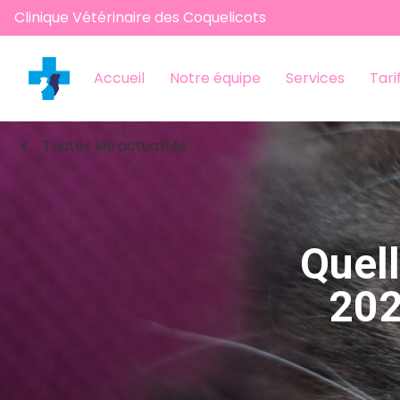
Clinique Vétérinaire des Coquelicots
Accueil
Notre équipe
Services
Tari
chevron_left
Toutes les actualités
Quell
202