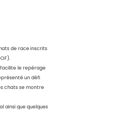
ats de race inscrits
OOF).
facilite le repérage
représenté un défi
 les chats se montre
l ainsi que quelques