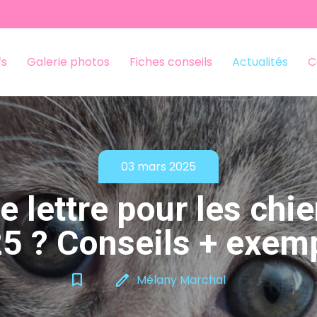
fs
Galerie photos
Fiches conseils
Actualités
C
03 mars 2025
e lettre pour les chi
5 ? Conseils + exem
bookmark_border
edit
Mélany Marchal