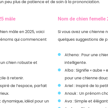
un peu plus de patience et de soin à la prononciation.
25 mâle
Nom de chien femelle 
hien mâle en 2025, voici
Si vous avez une chienne n
prénoms qui commencent
quelques suggestions de p
Athena : Pour une chie
r un chien robuste et
intelligente.
Alba : Signifie « aube » e
cile à retenir.
pour une chienne douc
spiré de l’espace, parfait
Ariel : Inspiré de la peti
ieux.
Anouk : Un prénom char
t dynamique, idéal pour un
Ava : Simple et élégant