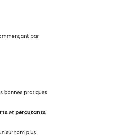
m commençant par
des bonnes pratiques
rts
et
percutants
un surnom plus