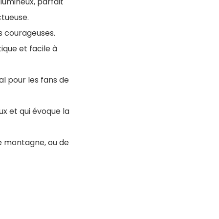
lumineux, parfait
ctueuse.
es courageuses.
que et facile à
l pour les fans de
x et qui évoque la
 de montagne, ou de