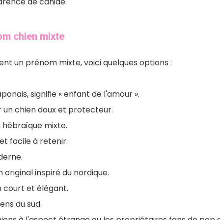
arence de canidé.
om chien mixte
ent un prénom mixte, voici quelques options :
aponais, signifie « enfant de l'amour ».
r un chien doux et protecteur.
 hébraïque mixte.
et facile à retenir.
derne.
original inspiré du nordique.
 court et élégant.
iens du sud.
chiens à l'aspect étrange ou les propriétaires fans de pop 