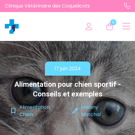
Clinique Vétérinaire des Coquelicots
0
chevron_left
Toutes les actualités
17 juin 2024
Alimentation pour chien sportif -
Conseils et exemples
Alimentation,
Mélany
bookmark_border
edit
Chien
Marchal