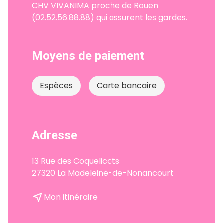
CHV VIVANIMA proche de Rouen
(02.52.56.88.88) qui assurent les gardes.
Moyens de paiement
Espèces
Carte bancaire
Adresse
13 Rue des Coquelicots
27320 La Madeleine-de-Nonancourt
near_me
Mon itinéraire