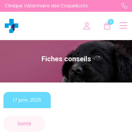
Clinique Vétérinaire des Coquelicots
0
Fiches conseils
17 janv. 2025
Santé