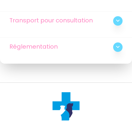
Transport pour consultation
expand_more
Réglementation
expand_more