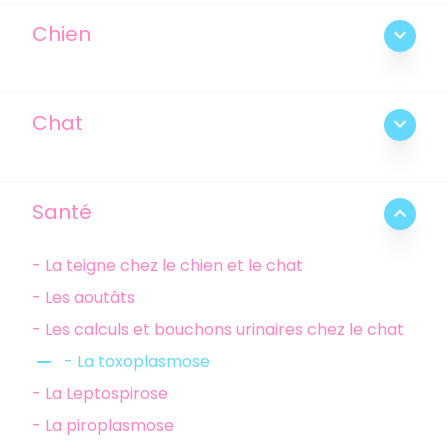
Chien
expand_more
Chat
expand_more
Santé
expand_less
- La teigne chez le chien et le chat
- Les aoutâts
- Les calculs et bouchons urinaires chez le chat
remove
- La toxoplasmose
- La Leptospirose
- La piroplasmose