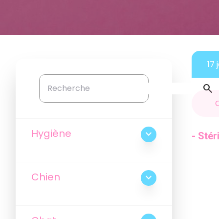
17 
search
Hygiène
expand_more
- Stér
Chien
expand_more