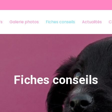
fs
Galerie photos
Fiches conseils
Actualités
C
Fiches conseils