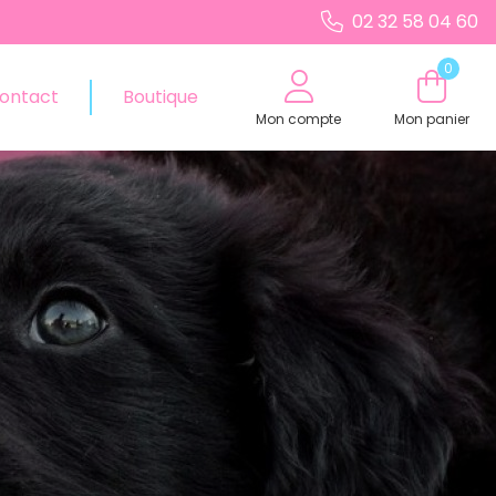
02 32 58 04 60
0
ontact
Boutique
Mon compte
Mon panier