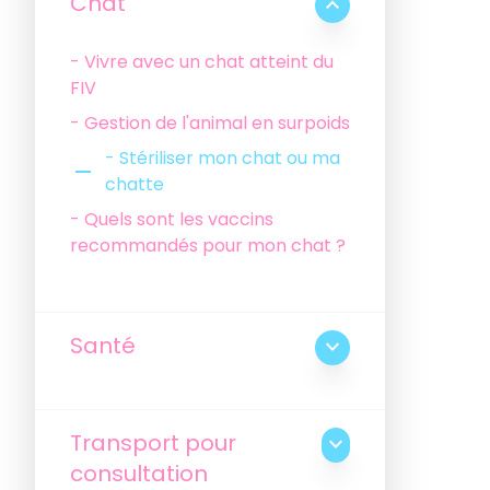
Chat
expand_less
- Vivre avec un chat atteint du
FIV
- Gestion de l'animal en surpoids
- Stériliser mon chat ou ma
remove
chatte
- Quels sont les vaccins
recommandés pour mon chat ?
Santé
expand_more
Transport pour
expand_more
consultation