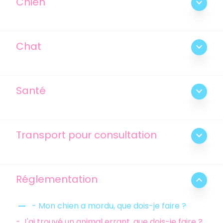
Chien
expand_more
Chat
expand_more
Santé
expand_more
Transport pour consultation
expand_more
Réglementation
expand_less
remove
- Mon chien a mordu, que dois-je faire ?
- J'ai trouvé un animal errant, que dois-je faire ?