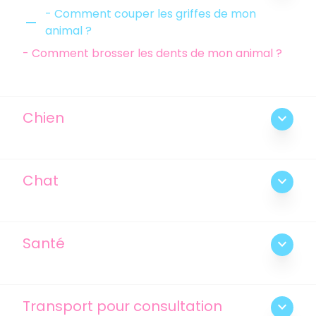
- Comment couper les griffes de mon
remove
animal ?
- Comment brosser les dents de mon animal ?
Chien
expand_more
Chat
expand_more
Santé
expand_more
Transport pour consultation
expand_more