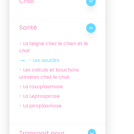
Chat
expand_more
Santé
expand_less
- La teigne chez le chien et le
chat
remove
- Les aoutâts
- Les calculs et bouchons
urinaires chez le chat
- La toxoplasmose
- La Leptospirose
- La piroplasmose
Transport pour
expand_more