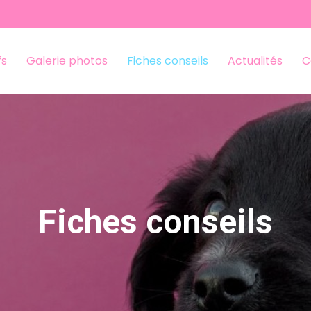
fs
Galerie photos
Fiches conseils
Actualités
C
Fiches conseils