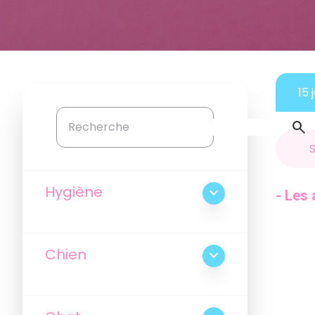
15 
search
Hygiène
expand_more
- Les 
Chien
expand_more