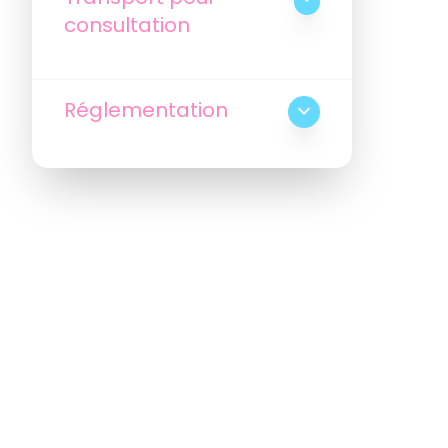
consultation
Réglementation
expand_more