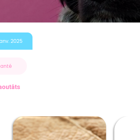
janv. 2025
Santé
aoutâts