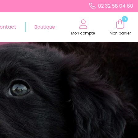
02 32 58 04 60
0
ontact
Boutique
Mon compte
Mon panier