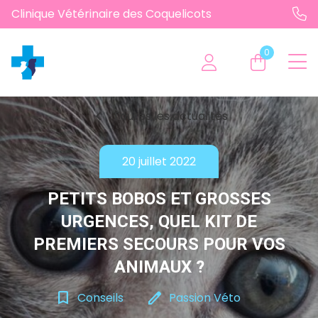
Clinique Vétérinaire des Coquelicots
0
chevron_left
Toutes les actualités
20 juillet 2022
PETITS BOBOS ET GROSSES
URGENCES, QUEL KIT DE
PREMIERS SECOURS POUR VOS
ANIMAUX ?
bookmark_border
edit
Conseils
Passion Véto